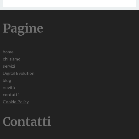
Pagine
home
chi siamo
servizi
Digital Evolution
blog
novità
contatti
Cookie Policy
Contatti